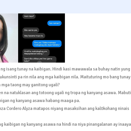
g isang tunay na kaibigan. Hindi kasi mawawala sa buhay natin yung
ukunsinti pa rin nila ang mga kaibigan nila. Maituturing mo bang tunay
 mga taong may ganitong ugali?
n na natuklasan ang totoong ugali ng tropa ng kanyang asawa. Mabuti
ibigan ng kanyang asawa habang maaga pa.
 Bnza Cordero Alyza matapos niyang masaksihan ang kal0kohang ninais
ng kaibigan ng kanyang asawa na hindi na niya pinangalanan ay inaaya