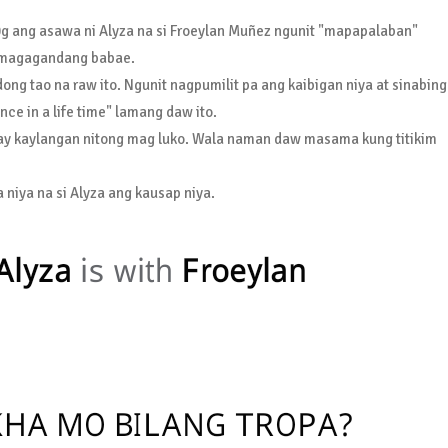
g ang asawa ni Alyza na si Froeylan Muñez ngunit "mapapalaban"
g magagandang babae.
g tao na raw ito. Ngunit nagpumilit pa ang kaibigan niya at sinabing
nce in a life time" lamang daw ito.
ay kaylangan nitong mag luko. Wala naman daw masama kung titikim
pa niya na si Alyza ang kausap niya.