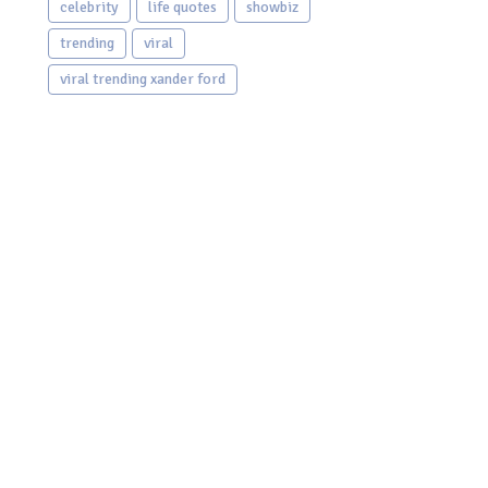
celebrity
life quotes
showbiz
trending
viral
viral trending xander ford