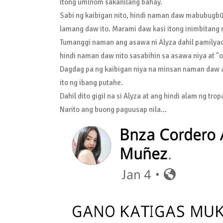
itong umlnom sakanilang bahay.
Sabi ng kaibigan nito, hindi naman daw mabubugb0
lamang daw ito. Marami daw kasi itong inimbitan
Tumanggi naman ang asawa ni Alyza dahil pamilyadon
hindi naman daw nito sasabihin sa asawa niya at "o
Dagdag pa ng kaibigan niya na minsan naman daw 
ito ng ibang putahe.
Dahil dito gigiI na si Alyza at ang hindi alam ng tro
Narito ang buong paguusap nila...