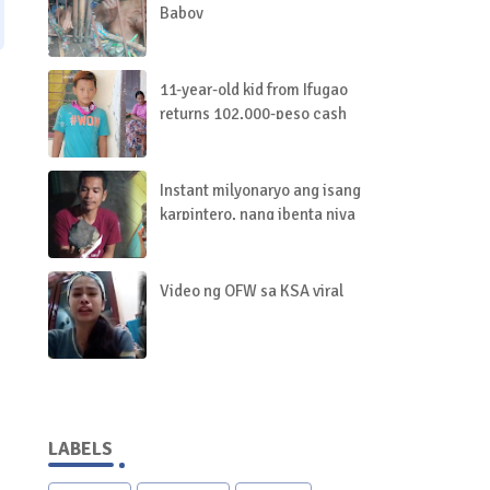
Baboy
11-year-old kid from Ifugao
returns 102,000-peso cash
he found
Instant milyonaryo ang isang
karpintero, nang ibenta niya
ang “meteorite” na
bumagsak sa harap ng
kanyang bahay!
Video ng OFW sa KSA viral
LABELS