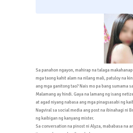
Sa panahon ngayon, mahirap na talaga makahanap n
mga taong kahit alam na nilang mali, patuloy na kin
ang mga ganitong tao? Nais mo pa bang sumama sa
Malamang ay hindi. Gaya na lamang ng isang netize
at agad niyang nabasa ang mga pinagsasabi ng ka
Nagviral sa social media ang post na ibinahagi ni
ng kaibigan ng kanyang mister.
Sa conversation na pinost ni Alyza, mababasa na a